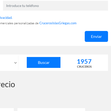
rivacidad.
omerciales personalizadas de
CrucerosIslasGriegas.com
Enviar
1957
Buscar
CRUCEROS
os
recio