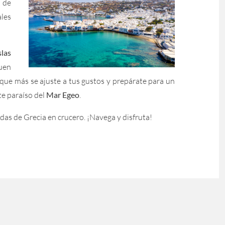
s de
ales
slas
uen
que más se ajuste a tus gustos y prepárate para un
te paraíso del
Mar Egeo
.
idas de Grecia en crucero. ¡Navega y disfruta!