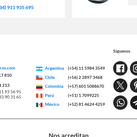
34) 911 935 695
Síguenos
eros.com
Argentina
(+54) 11 5984 3549
17 810
Chile
(+56) 2 2897 3468
4 213
Colombia
(+57) 601 5088670
11 93 56 95
Perú
(+51) 1 7099225
33 90 31 65
México
(+52) 81 4624 4259
Nos acreditan