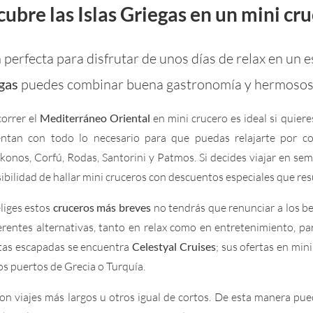
ubre las Islas Griegas en un mini cr
 perfecta para disfrutar de unos días de relax en un
egas
puedes combinar buena gastronomía y hermosos p
orrer el
Mediterráneo Oriental
en mini crucero es ideal si quiere
ntan con todo lo necesario para que puedas relajarte por c
onos, Corfú, Rodas, Santorini y Patmos. Si decides viajar en se
ibilidad de hallar mini cruceros con descuentos especiales que r
eliges estos
cruceros más breves
no tendrás que renunciar a los be
erentes alternativas, tanto en relax como en entretenimiento, p
stas escapadas se encuentra
Celestyal Cruises
; sus ofertas en min
os puertos de Grecia o Turquía.
n viajes más largos u otros igual de cortos. De esta manera pu