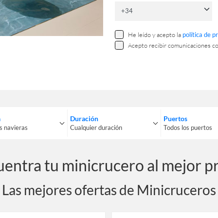
He leído y acepto la
política de p
Acepto recibir comunicaciones c
a
Duración
Puertos
s navieras
Cualquier duración
Todos los puertos
las navieras
Cualquier duración
Todos los puert
entra tu minicrucero al mejor p
Las mejores ofertas de Minicruceros