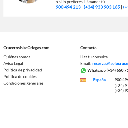
o si lo prefieres, llámanos tú
900 494 213
|
(+34) 933 903 165
|
(+
CrucerosIslasGriegas.com
Contacto
Quiénes somos
Haz tu consulta
Aviso Legal
Email:
reservas@solocruc
Política de privacidad
Whatsapp
(+34) 650 7
Política de cookies
España
900 49
Condiciones generales
(+34) 9
(+34) 9