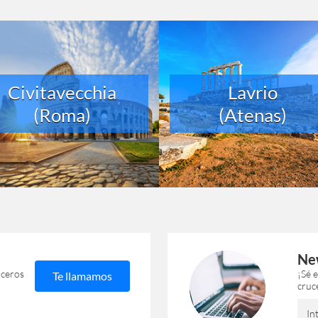
Civitavecchia
Lavrio
(Roma)
(Atenas)
Ne
uceros
¡Sé 
Te llamamos
cruc
In