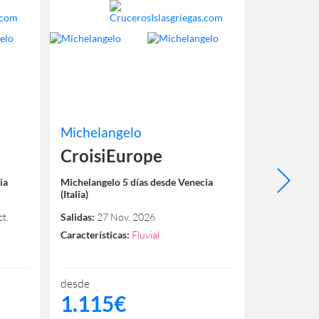
Michelangelo
Michela
CroisiEurope
Croisi
ia
Michelangelo 5 días desde Venecia
Michelangel
(Italia)
(Italia)
t.
Salidas:
27 Nov. 2026
Salidas:
03 D
2026
Características:
Fluvial
Característi
desde
desde
1.115€
999€