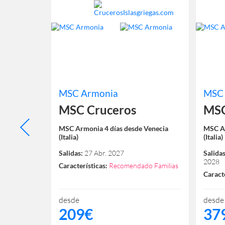
MSC Armonia
MSC
MSC Cruceros
MSC
Venecia
MSC Armonia 4 días desde Venecia
MSC Ar
(Italia)
(Italia)
 16 Ago.
Salidas:
27 Abr. 2027
Salidas
2028
Características:
Recomendado Familias
Caracte
desde
desde
209€
37