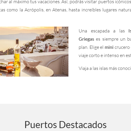
char al máximo tus vacaciones. Así, podrás visitar puertos icónico
cas como la Acrópolis, en Atenas, hasta increíbles lugares natur
Una escapada a las
I
Griegas
es siempre un b
plan. Elige el
mini
crucero 
viaje corto e intenso en es
Viaja a las islas más conoc
Puertos Destacados