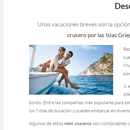
Desc
Unas vacaciones breves son la opción
crucero por las Islas Gri
Rec
cue
Myk
pos
Si 
dif
bordo. Entre las compañías más populares para e
los 7 días de duración y puedes embarcar en divers
Algunos de estos
mini cruceros
son combinables co