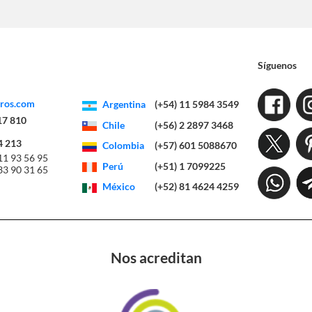
Síguenos
eros.com
Argentina
(+54) 11 5984 3549
17 810
Chile
(+56) 2 2897 3468
4 213
Colombia
(+57) 601 5088670
11 93 56 95
Perú
(+51) 1 7099225
33 90 31 65
México
(+52) 81 4624 4259
Nos acreditan