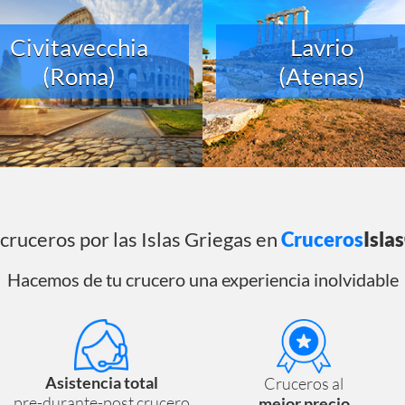
Civitavecchia
Lavrio
(Roma)
(Atenas)
cruceros por las Islas Griegas en
Cruceros
Isla
Hacemos de tu crucero una experiencia inolvidable
Asistencia total
Cruceros al
pre-durante-post crucero
mejor precio