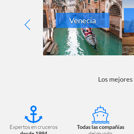
ieste
Venecia
Los mejores 
Expertos en cruceros
Todas las compañías
desde 1994
del mundo