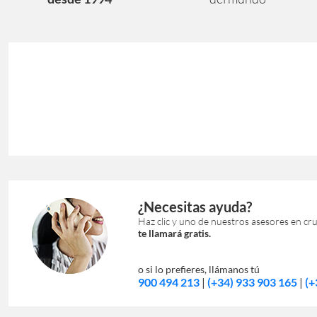
¿Necesitas ayuda?
Haz clic y uno de nuestros asesores en cr
te llamará gratis.
o si lo prefieres, llámanos tú
900 494 213
|
(+34) 933 903 165
|
(+