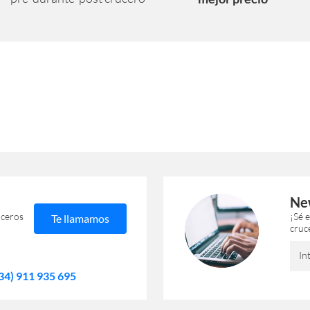
Ne
uceros
¡Sé 
Te llamamos
cruc
In
34) 911 935 695