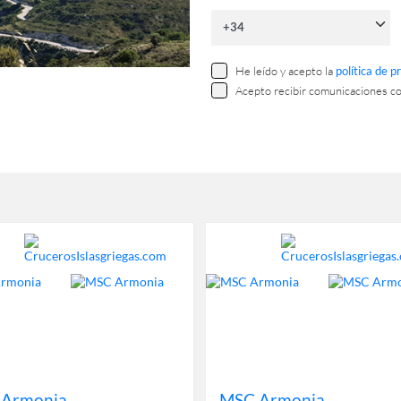
He leído y acepto la
política de p
Acepto recibir comunicaciones c
 Armonia
MSC Armonia