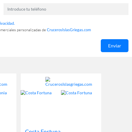
rivacidad.
omerciales personalizadas de
CrucerosIslasGriegas.com
Enviar
Costa Fortuna
MSC Liri