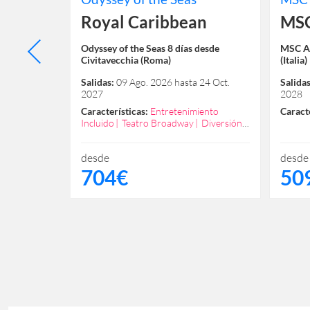
s
Royal Caribbean
MSC
l Pireo
Odyssey of the Seas 8 días desde
MSC Ar
Civitavecchia (Roma)
(Italia)
31 Oct.
Salidas:
09 Ago. 2026 hasta 24 Oct.
Salidas
2027
2028
Nuevo
Características:
Entretenimiento
Caracte
mía
Incluido
Teatro Broadway
Diversión
Garantizada
Excelente Spa
Recomendado Familias
desde
desde
704€
50