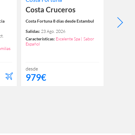
Costa Cruceros
MSC C
cia
Costa Fortuna 8 días desde Estambul
MSC Lirica 8
Salidas:
23 Ago. 2026
Salidas:
22 A
t.
2028
Características:
Excelente Spa
Sabor
Español
Característi
milias
desde
desde
979€
379€