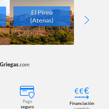
El Pireo
Barce
(Atenas)
sGriegas
.com
Pago
Financiación
seguro
a medida