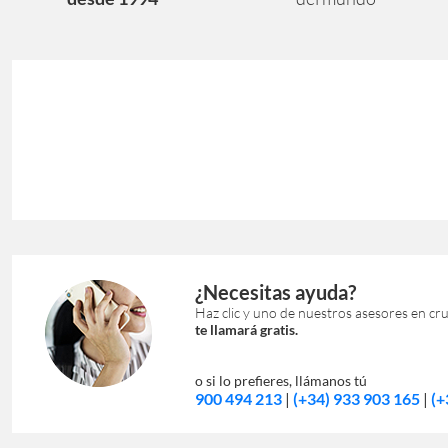
¿Necesitas ayuda?
Haz clic y uno de nuestros asesores en cr
te llamará gratis.
o si lo prefieres, llámanos tú
900 494 213
|
(+34) 933 903 165
|
(+