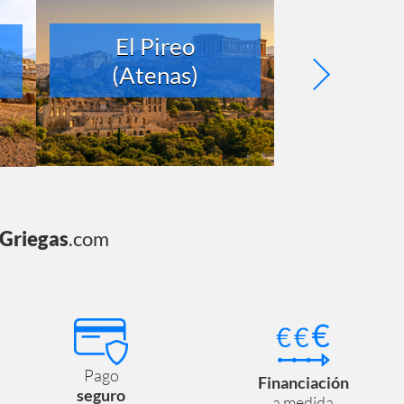
El Pireo
Barce
(Atenas)
sGriegas
.com
Pago
Financiación
seguro
a medida