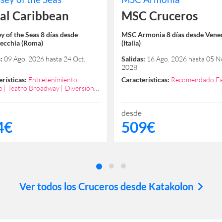
al Caribbean
MSC Cruceros
y of the Seas 8 días desde
MSC Armonia 8 días desde Vene
vecchia (Roma)
(Italia)
:
09 Ago. 2026 hasta 24 Oct.
Salidas:
16 Ago. 2026 hasta 05 N
2028
rísticas:
Entretenimiento
Características:
Recomendado Fa
o
Teatro Broadway
Diversión
izada
Excelente Spa
ndado Familias
desde
4€
509€
Ver todos los Cruceros desde Katakolon