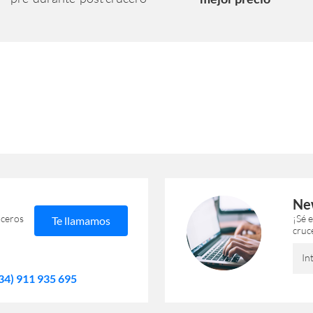
Ne
uceros
¡Sé 
Te llamamos
cruc
In
34) 911 935 695