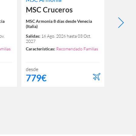
MSC Cruceros
Costa 
cia
MSC Armonia 8 días desde Venecia
Costa Fortu
(Italia)
Salidas:
23 
ov.
Salidas:
16 Ago. 2026 hasta 03 Oct.
Característi
2027
Español
milias
Características:
Recomendado Familias
desde
desde
779€
979€