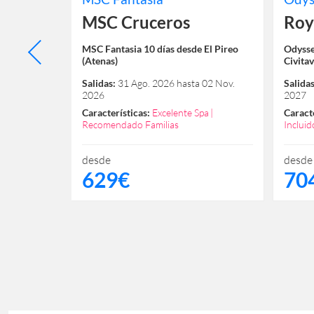
es
MSC Cruceros
Roy
sde El Pireo
MSC Fantasia 10 días desde El Pireo
Odysse
(Atenas)
Civita
10 Oct.
Salidas:
31 Ago. 2026 hasta 02 Nov.
Salidas
2026
2027
co
Más
Características:
Excelente Spa
Caracte
Recomendado Familias
Incluid
Garant
Recome
desde
desde
629€
70