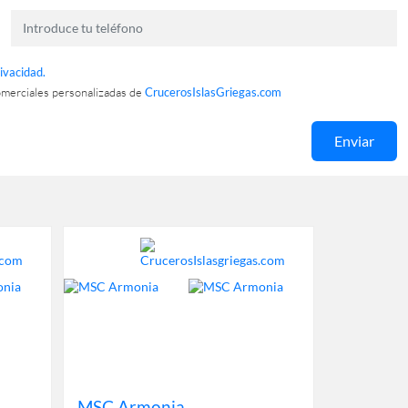
rivacidad.
omerciales personalizadas de
CrucerosIslasGriegas.com
Enviar
MSC Armonia
Costa Fo