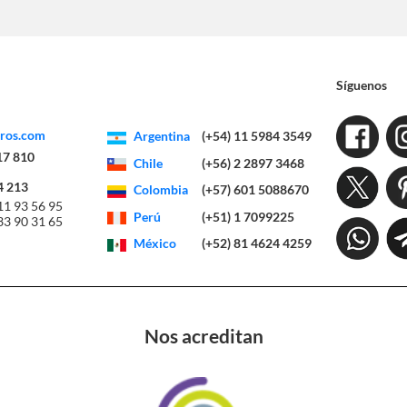
Síguenos
eros.com
Argentina
(+54) 11 5984 3549
17 810
Chile
(+56) 2 2897 3468
4 213
Colombia
(+57) 601 5088670
11 93 56 95
Perú
(+51) 1 7099225
33 90 31 65
México
(+52) 81 4624 4259
Nos acreditan