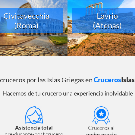
Civitavecchia
Lavrio
(Roma)
(Atenas)
cruceros por las Islas Griegas en
Cruceros
Isla
Hacemos de tu crucero una experiencia inolvidable
Asistencia total
Cruceros al
pre-durante-post crucero
mejor precio