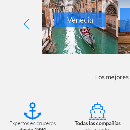
ieste
Venecia
Los mejores 
Expertos en cruceros
Todas las compañías
desde 1994
del mundo