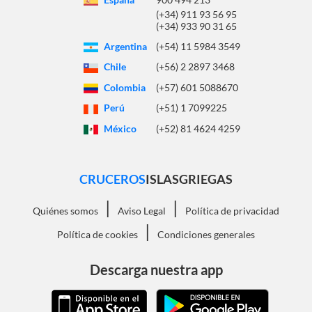
(+34) 911 93 56 95
(+34) 933 90 31 65
Argentina
(+54) 11 5984 3549
Chile
(+56) 2 2897 3468
Colombia
(+57) 601 5088670
Perú
(+51) 1 7099225
México
(+52) 81 4624 4259
CRUCEROS
ISLASGRIEGAS
|
|
Quiénes somos
Aviso Legal
Política de privacidad
|
Política de cookies
Condiciones generales
Descarga nuestra app