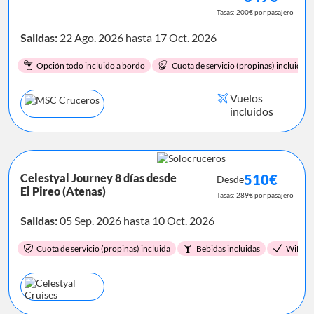
Tasas: 200€ por pasajero
Salidas:
22 Ago. 2026 hasta 17 Oct. 2026
Opción todo incluido a bordo
Cuota de servicio (propinas) incluida.
Vuelos
incluidos
Celestyal Journey 8 días desde
510€
Desde
El Pireo (Atenas)
Tasas: 289€ por pasajero
Salidas:
05 Sep. 2026 hasta 10 Oct. 2026
Cuota de servicio (propinas) incluida
Bebidas incluidas
WiFi li