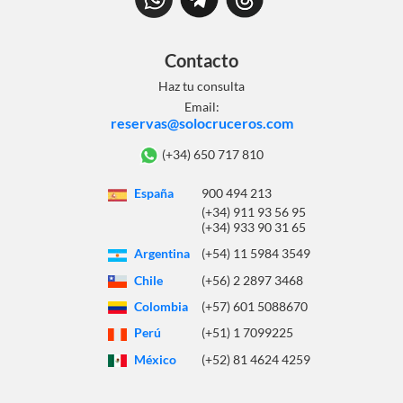
Contacto
Haz tu consulta
Email:
reservas@solocruceros.com
(+34) 650 717 810
España
900 494 213
(+34) 911 93 56 95
(+34) 933 90 31 65
Argentina
(+54) 11 5984 3549
Chile
(+56) 2 2897 3468
Colombia
(+57) 601 5088670
Perú
(+51) 1 7099225
México
(+52) 81 4624 4259